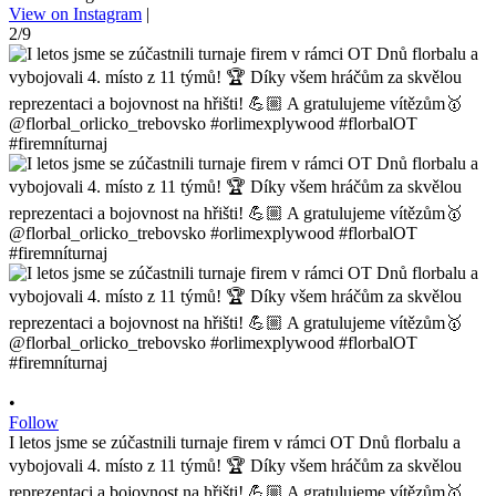
View on Instagram
|
2/9
•
Follow
I letos jsme se zúčastnili turnaje firem v rámci OT Dnů florbalu a
vybojovali 4. místo z 11 týmů! 🏆 Díky všem hráčům za skvělou
reprezentaci a bojovnost na hřišti! 💪🏼 A gratulujeme vítězům🥇