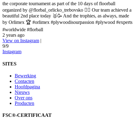
the corporate tournament as part of the 10 days of floorball
organized by @florbal_orlicko_trebovsko 👍🏼 Our team achieved a
beautiful 2nd place today 🥈🥳 And the trophies, as always, made
by Orlimex 🏆 #orlimex #plywoodisourpassion #plywood #experts
#worldwide #florball
2 years ago
View on Instagram
|
9/9
Instagram
SITES
Bewerking
Contacten
Hoofdpagina
Nieuws
Over ons
Producten
FSC®-CERTIFICAAT