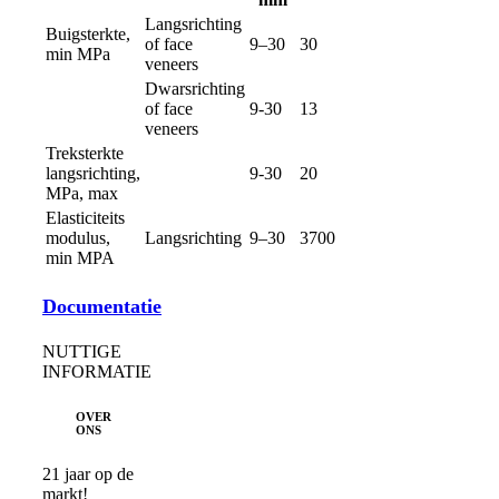
Langsrichting
Buigsterkte,
of face
9–30
30
min MPa
veneers
Dwarsrichting
of face
9-30
13
veneers
Treksterkte
langsrichting,
9-30
20
MPa, max
Elasticiteits
modulus,
Langsrichting
9–30
3700
min MPA
Documentatie
NUTTIGE
INFORMATIE
OVER
ONS
21 jaar op de
markt!