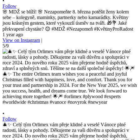
•
Follow
🌸 MDŽ se blíží! 🌸 Nezapomeňte 8. března potěšit ženy kolem
sebe – kolegyně, maminky, partnerky nebo kamarádky. Květiny
jsou krásným gestem, které vykouzlí úsměv na tváři. 🎁💐 Jaké
překvapení chystáte? 😊 #MDŽ #Nezapomeň #KvětinyProRadost
1 year ago
View on Instagram
|
5/9
•
Follow
🎄✨ Celý tým Orlimex vám přeje klidné a veselé Vánoce plné
radosti, lásky a pohody. Děkujeme za vaši důvěru a spolupráci v
roce 2024. Do nového roku 2025 vám přejeme hodně úspěchů,