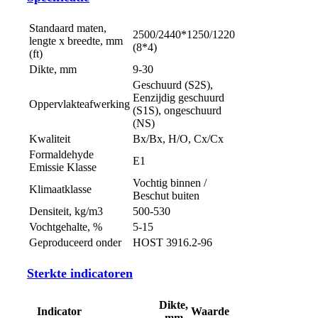
Standaard maten,
2500/2440*1250/1220
lengte х breedte, mm
(8*4)
(ft)
Dikte, mm
9-30
Geschuurd (S2S),
Eenzijdig geschuurd
Oppervlakteafwerking
(S1S), ongeschuurd
(NS)
Kwaliteit
Вx/Bx, H/O, Cx/Cx
Formaldehyde
Е1
Emissie Klasse
Vochtig binnen /
Klimaatklasse
Beschut buiten
Densiteit, kg/m3
500-530
Vochtgehalte, %
5-15
Geproduceerd onder
HOST 3916.2-96
Sterkte indicatoren
Dikte,
Indicator
Waarde
mm