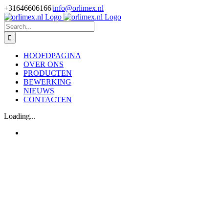
Skip
+31646606166
|
info@orlimex.nl
to
Facebook
Instagram
LinkedIn
Twitter
content
Search
for:
HOOFDPAGINA
OVER ONS
PRODUCTEN
BEWERKING
NIEUWS
CONTACTEN
Loading...