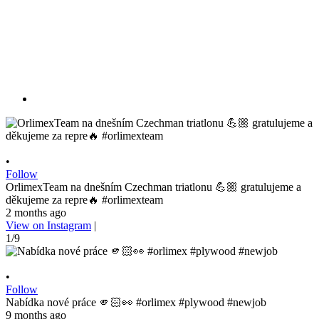
•
Follow
OrlimexTeam na dnešním Czechman triatlonu 💪🏼 gratulujeme a
děkujeme za repre🔥 #orlimexteam
2 months ago
View on Instagram
|
1/9
•
Follow
Nabídka nové práce 🫵🏻👀 #orlimex #plywood #newjob
9 months ago