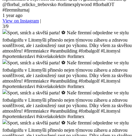
@florbal_orlicko_trebovsko #orlimexplywood #florbalOT
#firemníturnaj
1 year ago
View on Instagram
|
3/9