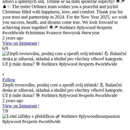
zdraví a splněných snů. Těšíme se na další společné úspěchy! 🌟🎆
🎄✨ The entire Orlimex team wishes you a peaceful and joyful
Christmas filled with happiness, love, and comfort. Thank you for
your trust and partnership in 2024. For the New Year 2025, we wish
you success, health, and dreams come true. We look forward to
achieving more together! 🌟🎆 #orlimex #plywood #experts
#worldwide #christmas #vanoce #novyrok #newyear
2 years ago
View on Instagram
|
6/9
•
Follow
Zlepši rovnováhu, posiluj core a zpestři svůj trénink! 💪 Balanční
deska je zábavná, skladná a ideální pro všechny věkové kategorie.
Už ji máte doma? 🎯 #orlimex #plywood #experts #worldwide
2 years ago
View on Instagram
|
7/9