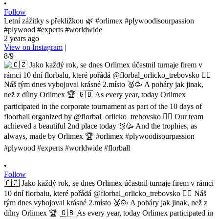
•
Follow
Letní zážitky s překližkou 🌿 #orlimex #plywoodisourpassion
#plywood #experts #worldwide
2 years ago
View on Instagram
|
8/9
•
Follow
🇨🇿 Jako každý rok, se dnes Orlimex účastnil turnaje firem v rámci
10 dní florbalu, které pořádá @florbal_orlicko_trebovsko 👍🏼 Náš
tým dnes vybojoval krásné 2.místo 🥈🥳 A poháry jak jinak, než z
dílny Orlimex 🏆 🇬🇧 As every year, today Orlimex participated in