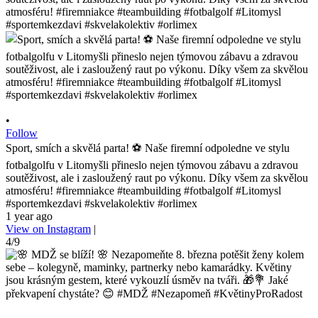
•
Follow
Sport, smích a skvělá parta! ⚽️ Naše firemní odpoledne ve stylu
fotbalgolfu v Litomyšli přineslo nejen týmovou zábavu a zdravou
soutěživost, ale i zasloužený raut po výkonu. Díky všem za skvělou
atmosféru! #firemniakce #teambuilding #fotbalgolf #Litomysl
#sportemkezdavi #skvelakolektiv #orlimex
1 year ago
View on Instagram
|
4/9