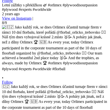
Follow
Letní zážitky s překližkou 🌿 #orlimex #plywoodisourpassion
#plywood #experts #worldwide
2 years ago
View on Instagram
|
8/9
•
Follow
🇨🇿 Jako každý rok, se dnes Orlimex účastnil turnaje firem v rámci
10 dní florbalu, které pořádá @florbal_orlicko_trebovsko 👍🏼 Náš
tým dnes vybojoval krásné 2.místo 🥈🥳 A poháry jak jinak, než z
dílny Orlimex 🏆 🇬🇧 As every year, today Orlimex participated in
the corporate tournament as part of the 10 days of floorball