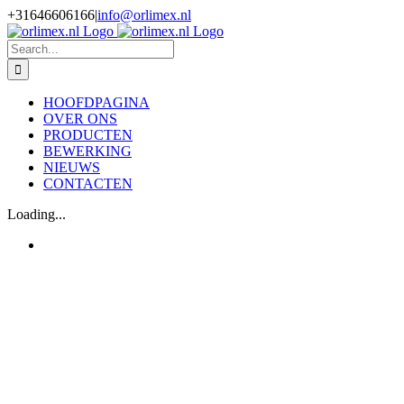
Skip
+31646606166
|
info@orlimex.nl
to
Facebook
Instagram
LinkedIn
Twitter
content
Search
for:
HOOFDPAGINA
OVER ONS
PRODUCTEN
BEWERKING
NIEUWS
CONTACTEN
Loading...