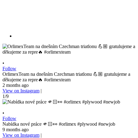
•
Follow
OrlimexTeam na dnešním Czechman triatlonu 💪🏼 gratulujeme a
děkujeme za repre🔥 #orlimexteam
2 months ago
View on Instagram
|
1/9
•
Follow
Nabídka nové práce 🫵🏻👀 #orlimex #plywood #newjob
9 months ago
View on Instagram
|