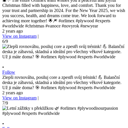
🎄✨ The entire Orlimex team wishes you a peaceful and joyful
Christmas filled with happiness, love, and comfort. Thank you for
your trust and partnership in 2024. For the New Year 2025, we wish
you success, health, and dreams come true. We look forward to
achieving more together! 🌟🎆 #orlimex #plywood #experts
#worldwide #christmas #vanoce #novyrok #newyear
2 years ago
View on Instagram
|
6/9
•
Follow
Zlepši rovnováhu, posiluj core a zpestři svůj trénink! 💪 Balanční
deska je zábavná, skladná a ideální pro všechny věkové kategorie.
Už ji máte doma? 🎯 #orlimex #plywood #experts #worldwide
2 years ago
View on Instagram
|
7/9
•