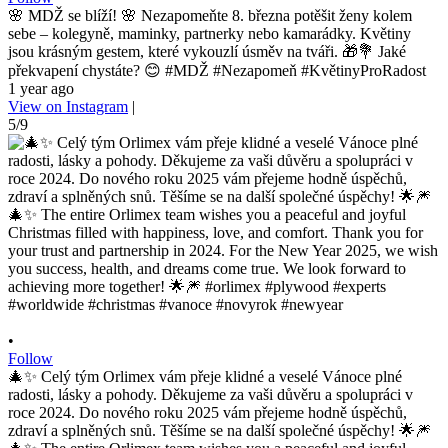
🌸 MDŽ se blíží! 🌸 Nezapomeňte 8. března potěšit ženy kolem
sebe – kolegyně, maminky, partnerky nebo kamarádky. Květiny
jsou krásným gestem, které vykouzlí úsměv na tváři. 🎁💐 Jaké
překvapení chystáte? 😊 #MDŽ #Nezapomeň #KvětinyProRadost
1 year ago
View on Instagram
|
5/9
•
Follow
🎄✨ Celý tým Orlimex vám přeje klidné a veselé Vánoce plné
radosti, lásky a pohody. Děkujeme za vaši důvěru a spolupráci v
roce 2024. Do nového roku 2025 vám přejeme hodně úspěchů,
zdraví a splněných snů. Těšíme se na další společné úspěchy! 🌟🎆