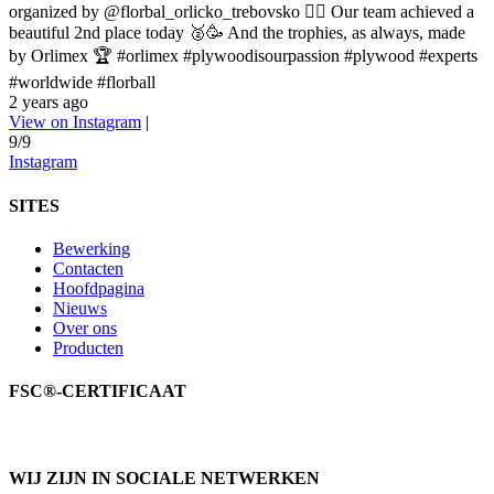
organized by @florbal_orlicko_trebovsko 👍🏼 Our team achieved a
beautiful 2nd place today 🥈🥳 And the trophies, as always, made
by Orlimex 🏆 #orlimex #plywoodisourpassion #plywood #experts
#worldwide #florball
2 years ago
View on Instagram
|
9/9
Instagram
SITES
Bewerking
Contacten
Hoofdpagina
Nieuws
Over ons
Producten
FSC®-CERTIFICAAT
WIJ ZIJN IN SOCIALE NETWERKEN