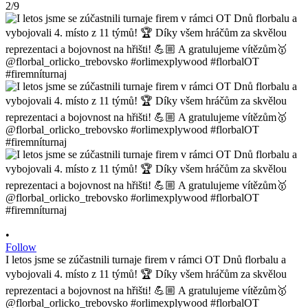
2/9
•
Follow
I letos jsme se zúčastnili turnaje firem v rámci OT Dnů florbalu a
vybojovali 4. místo z 11 týmů! 🏆 Díky všem hráčům za skvělou
reprezentaci a bojovnost na hřišti! 💪🏼 A gratulujeme vítězům🥇
@florbal_orlicko_trebovsko #orlimexplywood #florbalOT