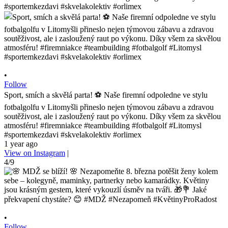
•
Follow
Sport, smích a skvělá parta! ⚽️ Naše firemní odpoledne ve stylu
fotbalgolfu v Litomyšli přineslo nejen týmovou zábavu a zdravou
soutěživost, ale i zasloužený raut po výkonu. Díky všem za skvělou
atmosféru! #firemniakce #teambuilding #fotbalgolf #Litomysl
#sportemkezdavi #skvelakolektiv #orlimex
1 year ago
View on Instagram
|
4/9
•
Follow